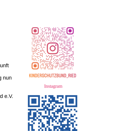
unft
g nun
Instagram
d e.V.