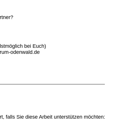
rtner?
lstmöglich bei Euch)
trum-odenwald.de
_________________________________________
t, falls Sie diese Arbeit unterstützen möchten: