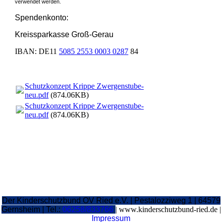
verwendet werden.
Spendenkonto:
Kreissparkasse Groß-Gerau
IBAN: DE11
5085 2553 0003 0287
84
Schutzkonzept Krippe Zwergenstube-
neu.pdf
(874.06KB)
Schutzkonzept Krippe Zwergenstube-
neu.pdf
(874.06KB)
Der Kinderschutzbund OV Ried e.V. | Pestalozziweg 1 | 64579
Gernsheim | Tel.:
06258/833766
| www.kinderschutzbund-ried.de
|
Impressum